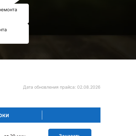
ремонта
нта
Дата обновления прайса:
02.08.2026
оки