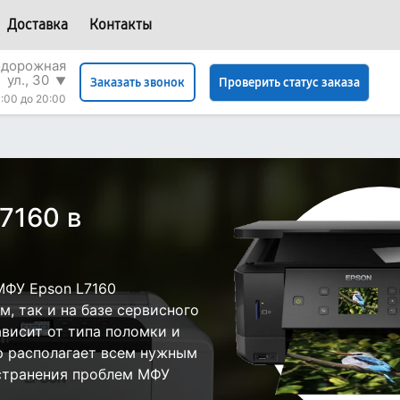
Доставка
Контакты
одорожная
ул., 30
▼
Проверить статус заказа
Заказать звонок
:00 до 20:00
7160 в
МФУ Epson L7160
, так и на базе сервисного
ависит от типа поломки и
р располагает всем нужным
странения проблем МФУ