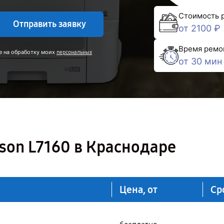
Стоимость 
Отправить заявку
от 2100 ₽
Время ремо
е на обработку моих
персональных
от 30 мин
son L7160 в Краснодаре
Цена, от
Ср